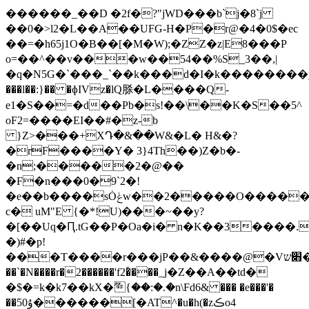
������_��D �2f�?"jWD���b`j�8`j
��0�>l2�L��A��UFG-H�P�r@�4�0$�ec
��=�h65j1O�B��[�M�W);�ZZ�z|E8���P
o=��^��v���w��54��%S_3��,|
�q�N5G�`���_`��k���d�I�k��������y�
���l��:}�� �ɸIVz�lQ脎�L����Q-
e1�S��=�d��Pb�s!��\��K�S��5^
oF2=����EI��#�z-b
}Z>���+XԴ�
&��W&�L� H&�?
�rF����Y� 3}4Th��)Z�b�-
�n;�����2�@��
�F�n���0�9`2�!
�e��b����sȮݟw��2�����O�����C�{8í������9(�:�)�"��b���kz�
c� uM"E {�*!U)���~��y?
�[��Uq�Ԥ.tG��P�Oa�i� n�K��3����.%
�)#�p!
���T����r���jP��&����@�V׋ש�b��~���y^����۱g1cPzT�O_z�N
��`�N����r�2������'f2�҅���_ϳ�Z��A��td�
�$�=k�k7��kX�ޫ{��:�.�n\Fd6& ��� �e���'�
��50ۇ������[�AT^�u�h(�zڪo4