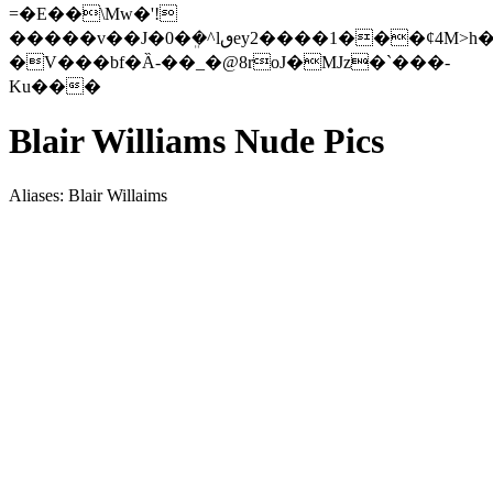
=�E��\Mw�'!
�����v��J�0�ܸ�^lٯey2����1���ȼ4M>h�1D�16Sn�p��l�sQ���
�V���bf�Ȁ-��_�@8roJ�MJz�`���-
Ku���
Blair Williams Nude Pics
Aliases: Blair Willaims