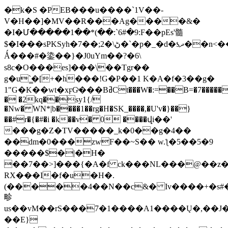
�k�S �PEB���u����`1V��-
V�H��]�MV��R���Ag����&�
�I�Մ�����1��*(��:`6#�9:F��pEs'髓
$�I���s PKSyh�7��;2�\ڻ�`�p�_�d�ƾދ��n<��Z�kw򱽀,)h���њE9�>��do�(vu!
Ǻ���#�鍌��}�J0uYm��?�6\
s8c�O���es]���\��Tgr��
g�u`̳�[+�h���!G�P��1 K�A�f�3��g�
1"G�K��wt�xϝGͮ���BߥCt���W�:=��B=�7������n����%��DP��j������B���@��W�<jL���
� �2kq��sy1{/
�Nw� WN*|b����1��rg�H�SK_����,�U'v�}��}
��#r�{�#�i �k��v� 0 ����վi��'
���g�Z�TV�����_k�0��g�4��
��dm�0���zwF��~S�� w.ƪ�5��5�9
�����$�|�H�
��7��>]���{�A�f ck���NL���@��z��
RX���I�f�u�H�.
(�����4��N��c&� Iv����+�s#�
畛
us��vM��rS���7�1����A1����Ų�,��J�
��E}