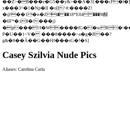
��Z>�8���e�G5��y&>��A�3{���cF�l�]
x���3^�1�Np�II �o[l^#:����Z!
�@��1�ϰ�Zt� ��18*E04 ���9t醁
�6F*�:i8�/���j}
�p���!/f�W����fG��scR�\�
P�U��}~V� ���8����>a�g�R��?
g&�8��Ǟ��G��Hf���sG�!�S]
Casey Szilvia Nude Pics
Aliases: Carolina Carla