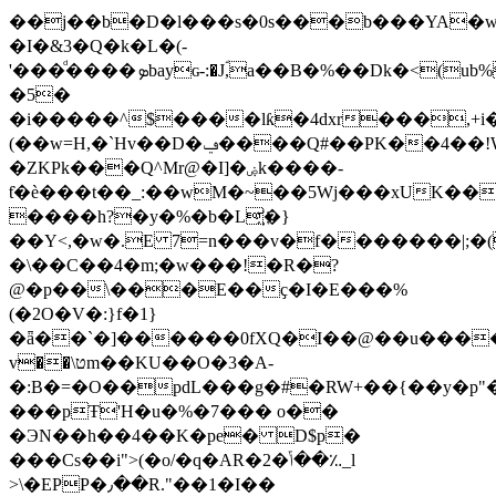
��j��b�D�l���s�0s���b���YA�w
�I�&3�Q�k�L�(-
'���ͩ����ܤbayɢ-:�Jؐ,a��B�%��Dk�<(ub%!
�5�
�i�����^$����lƙ�4dxr���,+i
(��w=H,�`Hv��D�ݠ����Q#��PK��4��!W��=��o���WDE/
�ZKPk���Q^Mr@�I]�ۻk����-
ƭ�ѐ���t��_:��wM�~��5Wj���xUK��
����h?�y�%�b�L҉�}
��Y<,�w�.E 7=n���v�f�������|;�(
�\��C��4�m;�w���!�R�?
@�p��\���E��ҫ�I�E���%
(�2O�V�:}f�1}
�ǟ��`�]������0fXQ�I��@��u������
v��\טm��KU��O�3�A-
�:B�=�O��pdL���g�#�RW+��{��y�p"�
���pŦ'H�u�%�7��� o��
�ЭN��h��4��K�pe� D$p�
���Cs��i">(�o/�q�AR�2�ݴ��؉_l
>\�EPP�٫��R."��1�I��