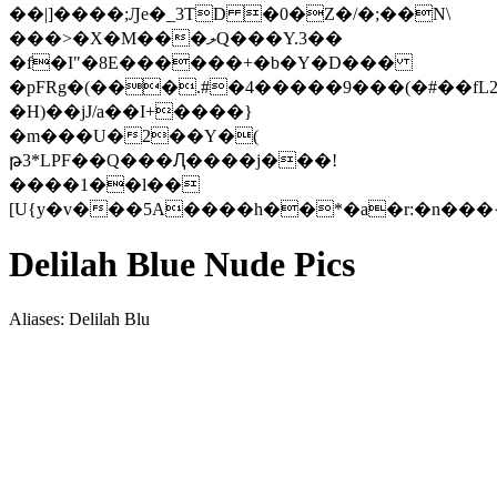
��|]����;Ԓe�_3TD �0�Z�/�;��N\
���>�X�M���ލQ���Y.3��
�f�I"�8E������+�b�Y�D���
�pFRg�(���.#�4�����9���(�#��fL
�H)��jJ/a��I+����}
�m���U�2��Y�(
թ3*LPF��Q���Ԯ����j���!
����1��l��
[U{y�v���5A����h��*�a�r:�n�
Delilah Blue Nude Pics
Aliases: Delilah Blu