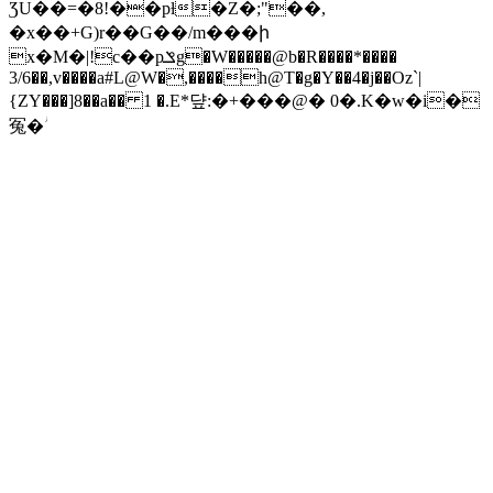
ƷU��=�8!��pƚ�Z�;"��,
�x��+G)r��G��/m���ի
x�M�|!c��pݏg�W�����@b�R����*����
3/6��,v����a#L@W�,����h@T�g�Y��4�j��Oz`|
{ZY���]8��a�� 1 �.E*댶:�+���@� 0�.K�w�i�
冤�ؗ