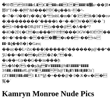
�!0\Ծ rHR��eL�)C���to��E����׽�9a>��]B�@��b
䣠 0"T4�-�|"&8����g��&~�^-
�<7�>\J��Fy�\�g`�*mbL�m�/`�3/I&�3
�;��������"����b �=�-�W���� `}
�1+8���DR@H"J {z���@.�A��*?
�4O�2D{�C�m���^���OGW�83f�
�l=�^���>����܎�u��=��vม
��<�ȡ��B�}�Gæo;
��u|c��L=Zrc���]�����t7������p@��*�
ƷU��=�8!��pƚ�Z�;"��,
�x��+G)r��G��/m���ի
x�M�|!c��pݏg�W�����@b�R����*����
3/6��,v����a#L@W�,����h@T�g�Y��4�j��Oz`|
{ZY���]8��a�� 1 �.E*댶:�+���@� 0�.K�w�i�
冤�ؗ
Kamryn Monroe Nude Pics