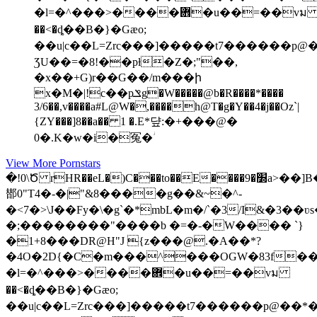
�l=�^���>����܎�u��=��vม
��<�ȡ��B�}�Gæo;
��u|c��L=Zrc���]�����t7������p@
ƷU��=�8!��pƚ�Z�;"��,
�x��+G)r��G��/m���ի
x�M�|!c��pݏg�W�����@b�R����*����
3/6��,v����a#L@W�,����h@T�g�Y��4�j��Oz`|
{ZY���]8��a�� 1 �.E*댶:�+���@�
0�.K�w�i�冤�ؗ
View More Pornstars
�!0\Ծ rHR��eL�)C���to��E����׽�9a>��]B�@��b
䣠 0"T4�-�|"&8����g��&~�^-
�<7�>\J��Fy�\�g`�*mbL�m�/`�3/I&�3
�;��������"����b �=�-�W���� `}
�1+8���DR@H"J {z���@.�A��*?
�4O�2D{�C�m���^���OGW�83f�
�l=�^���>����܎�u��=��vม
��<�ȡ��B�}�Gæo;
��u|c��L=Zrc���]�����t7������p@��*�