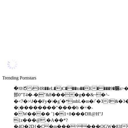
Trending Pornstars
�!0\Ծ rHR��eL�)C���to��E����׽�9a>��]B�@��b
䣠 0"T4�-�|"&8����g��&~�^-
�<7�>\J��Fy�\�g`�*mbL�m�/`�3/I
�;��������"����b �=�-
�W���� `}�1+8���DR@H"J
{z���@.�A��*?
�4O�2D{�C�m���^���OGW�83f