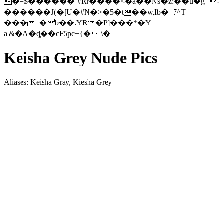
�=$������˜#Rr����<�a��Ns�z:��u�g
������J(�[U�#N�>�5�t��w,Iƅ�+7^T
���_�b��:YR �P]���*�Y
a|&�A�ȡ��cF5pc+{� \�
Keisha Grey Nude Pics
Aliases: Keisha Gray, Kiesha Grey