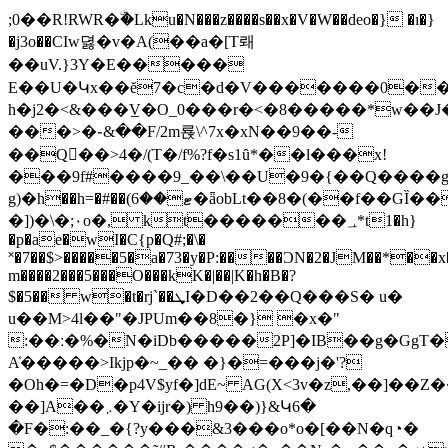
;0��R!RWR�ۜ�Lku�N���z����s��x�V�W��deo�} �ı�}
�j3o��CIw뎛�v�A(��a�[T뢔
��uV.}3Y�E���
��
E��U�Կx��ĕ7�c�d�V�������0��٘
h�j2�<&���V̲�O_0���r�<�8�����*w��J�
���>�֊&��F/2m룑\^7x�xN��9��-
��Q��>4�/(T�/f%?f�s1ȗ*��l���x!
���9f#����9_��\��U�9�{��Q����g
g)�h��h=�#��(ޓ��6�ǟobLt��8�(��f��GȈ���}
�])�\�;۰o�, kt�������؀*t1�h}
�p�ae�wI�C{p�Q#;�\�
˟�7��$>�����5�a�73�y�P:����ƆN�2�JM��*��x�
m����2���5���O���kK�|��|K�h�B�?
$�5�� w�t�rj`��ܜI�D��2��Q���S� u�
u��M>4l��"�JPUm��8�} �x�"
:��ː�%�N�iDb�����2P]�IB��g�GgT��ei��*�� 
A̒�����>Ikjp�~_�� �}�=���j�'?
�Oh�=�D�p4V$yf�]dE~ AG(X<3v�z,��]��Z
��]A��܇�Y�ijr�) h9��)}&Կ6�
�F�:��_�{?y���&3���o*o�[��N�q◔�