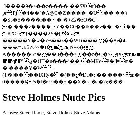
-]����9�>��z����ˏ��$Xuȗ��
pr ,Pj�4��`�A@C�Z����_�U!�� ��}
�Sϼ�5����r��� �+ڪ�zO�G_
�,���z����Ɏ��C0��tb��v��+� ��
KX˃5{
����2V�[3dz-
�����Y�w�x%��z��W1(��� ��8)�4-
���/*vbՏ?/:^>�D�� 2�,t٧=x�
Α�����S*���8���>��z�Q�>ҷXc��2��
����q��Y,ۋ�{[T�u���^�� �MKoP�|]=m�
� ����Y�W~
(T�]����lXRy��(��չ�Da�:`��:���~m
0����k!s�l�:r 9��ol��X�b}�c�?g���
Steve Holmes Nude Pics
Aliases: Steve Home, Steve Holms, Steve Adams